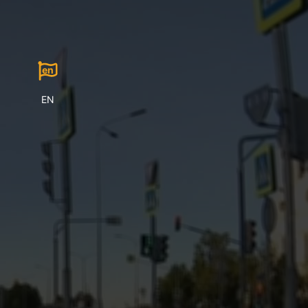
en
EN